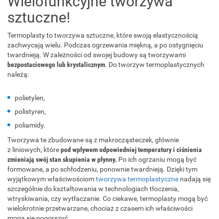
Wielofunkcyjne tworzywa
sztuczne!
Termoplasty to tworzywa sztuczne, które swoją elastycznością
zachwycają wielu. Podczas ogrzewania miękną, a po ostygnięciu
twardnieją. W zależności od swojej budowy są tworzywami
bezpostaciowego lub krystalicznym
. Do tworzyw termoplastycznych
należą:
polietylen,
polistyren,
poliamidy.
Tworzywa te zbudowane są z makrocząsteczek, głównie
z liniowych, które
pod wpływem odpowiedniej temperatury i ciśnienia
zmieniają swój stan skupienia w płynny.
Po ich ogrzaniu mogą być
formowane, a po schłodzeniu, ponownie twardnieją. Dzięki tym
wyjątkowym właściwościom
tworzywa termoplastyczne
nadają się
szczególnie do kształtowania w technologiach tłoczenia,
wtryskiwania, czy wytłaczanie. Co ciekawe, termoplasty mogą być
wielokrotnie przetwarzane, chociaż z czasem ich właściwości
mogą się pogorszyć.