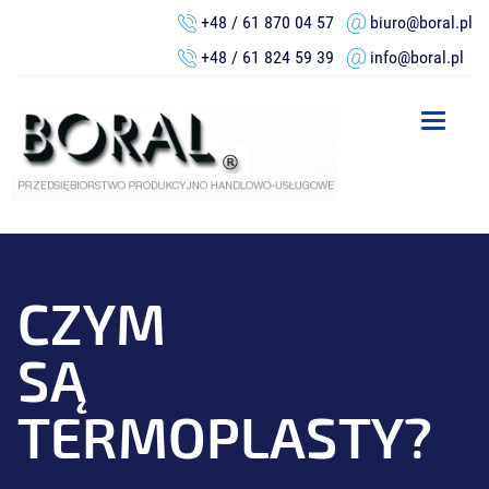
+48 / 61 870 04 57
biuro@boral.pl
+48 / 61 824 59 39
info@boral.pl
Toggle
navigation
CZYM
SĄ
TERMOPLASTY?