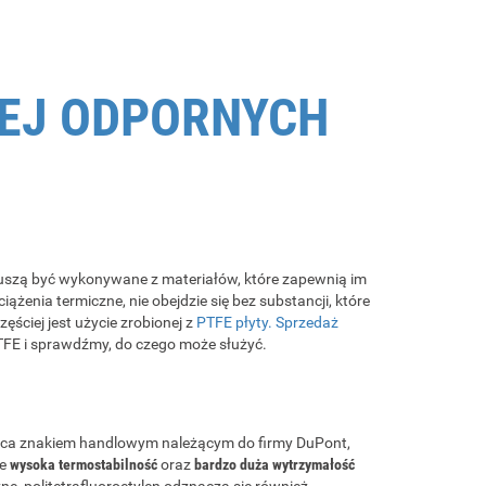
IEJ ODPORNYCH
muszą być wykonywane z materiałów, które zapewnią im
nia termiczne, nie obejdzie się bez substancji, które
ściej jest użycie zrobionej z
PTFE płyty. Sprzedaż
TFE i sprawdźmy, do czego może służyć.
ędąca znakiem handlowym należącym do firmy DuPont,
le
wysoka termostabilność
oraz
bardzo duża wytrzymałość