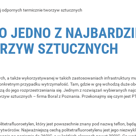
iej odpornych termicznie tworzyw sztucznych
KO JEDNO Z NAJBARDZ
ORZYW SZTUCZNYCH
ych, a także wykorzystywanej w takich zastosowaniach infrastruktury 
kretnym przypadku wytrzymałość. Tam, gdzie w grę wchodzą duże obciąże
ą do jego rozprzestrzeniania się. Jednym z rozwiązań wybieranych najczę
yw sztucznych – firma Boral z Poznania. Przekonajmy się czym jest P
olitetrafluoroetylen, który jest powszechnie znany pod nazwą teflon, b
ytwórców. Najważniejszą cechą politetrafluoroetylenu jest jego niezwyk