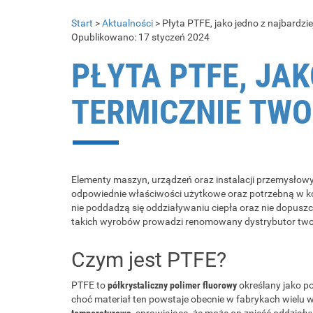
Start
>
Aktualności
>
Płyta PTFE, jako jedno z najbardz
Opublikowano: 17 styczeń 2024
PŁYTA PTFE, JA
TERMICZNIE TW
Elementy maszyn, urządzeń oraz instalacji przemysłow
odpowiednie właściwości użytkowe oraz potrzebną w kon
nie poddadzą się oddziaływaniu ciepła oraz nie dopuszcz
takich wyrobów prowadzi renomowany dystrybutor tworz
Czym jest PTFE?
PTFE to
półkrystaliczny polimer fluorowy
określany jako p
choć materiał ten powstaje obecnie w fabrykach wielu w