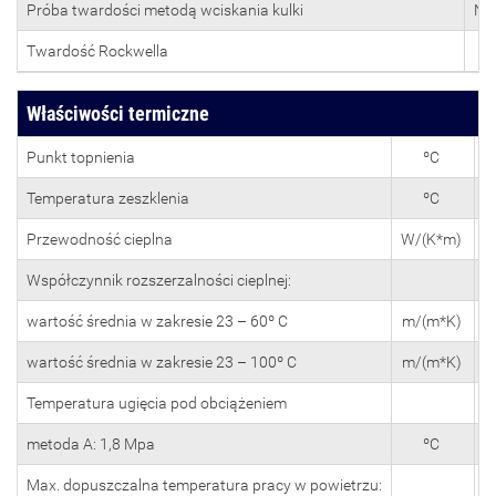
Próba twardości metodą wciskania kulki
N/
Twardość Rockwella
Właściwości termiczne
Punkt topnienia
ºC
Temperatura zeszklenia
ºC
Przewodność cieplna
W/(K*m)
Współczynnik rozszerzalności cieplnej:
wartość średnia w zakresie 23 – 60º C
m/(m*K)
6
wartość średnia w zakresie 23 – 100º C
m/(m*K)
8
Temperatura ugięcia pod obciążeniem
metoda A: 1,8 Mpa
ºC
Max. dopuszczalna temperatura pracy w powietrzu: