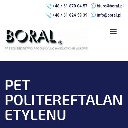
+48 / 61 870 04 57
biuro@boral.pl
+48 / 61 824 59 39
info@boral.pl
Toggle
navigation
PET
POLITEREFTALAN
ETYLENU