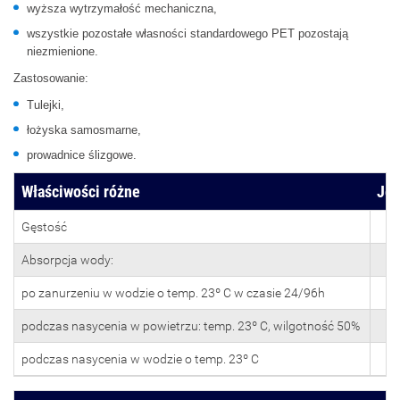
wyższa wytrzymałość mechaniczna,
wszystkie pozostałe własności standardowego PET pozostają
niezmienione.
Zastosowanie:
Tulejki,
łożyska samosmarne,
prowadnice ślizgowe.
Właściwości różne
Je
Gęstość
Absorpcja wody:
po zanurzeniu w wodzie o temp. 23º C w czasie 24/96h
podczas nasycenia w powietrzu: temp. 23º C, wilgotność 50%
podczas nasycenia w wodzie o temp. 23º C