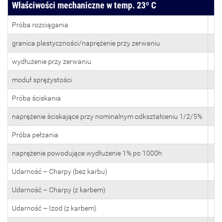
Właściwości mechaniczne w temp. 23º C
Próba rozciągania
granica plastyczności/naprężenie przy zerwaniu
M
wydłużenie przy zerwaniu
moduł sprężystości
M
Próba ściskania
naprężenie ściskające przy nominalnym odkształceniu 1/2/5%
M
Próba pełzania
naprężenie powodujące wydłużenie 1% po 1000h
M
Udarność – Charpy (bez karbu)
kJ
Udarność – Charpy (z karbem)
kJ
Udarność – Izod (z karbem)
kJ