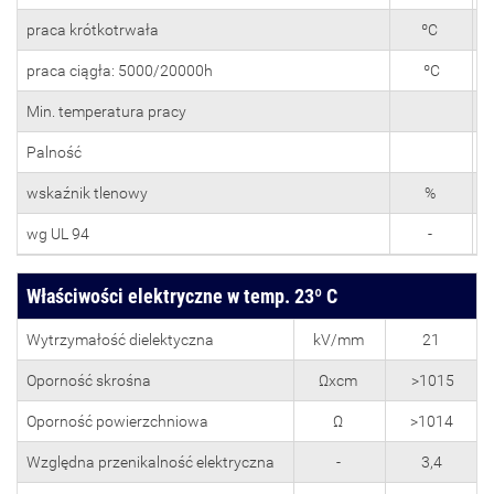
praca krótkotrwała
ºC
praca ciągła: 5000/20000h
ºC
1
Min. temperatura pracy
Palność
wskaźnik tlenowy
%
wg UL 94
-
Właściwości elektryczne w temp. 23º C
Wytrzymałość dielektyczna
kV/mm
21
Oporność skrośna
Ωxcm
>1015
Oporność powierzchniowa
Ω
>1014
Względna przenikalność elektryczna
-
3,4