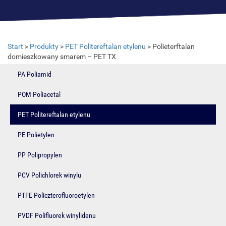
Start
>
Produkty
>
PET Politereftalan etylenu
>
Polieterftalan
domieszkowany smarem – PET TX
PA Poliamid
POM Poliacetal
PET Politereftalan etylenu
PE Polietylen
PP Polipropylen
PCV Polichlorek winylu
PTFE Policzterofluoroetylen
PVDF Polifluorek winylidenu