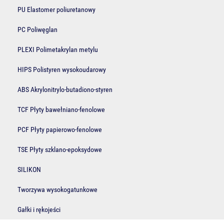
PU Elastomer poliuretanowy
PC Poliwęglan
PLEXI Polimetakrylan metylu
HIPS Polistyren wysokoudarowy
ABS Akrylonitrylo-butadiono-styren
TCF Płyty bawełniano-fenolowe
PCF Płyty papierowo-fenolowe
TSE Płyty szklano-epoksydowe
SILIKON
Tworzywa wysokogatunkowe
Gałki i rękojeści